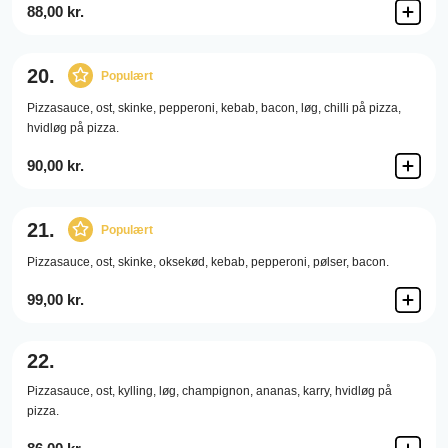
88,00 kr.
20.
Populært
Pizzasauce,
ost,
skinke,
pepperoni,
kebab,
bacon,
løg,
chilli på pizza,
hvidløg på pizza.
90,00 kr.
21.
Populært
Pizzasauce,
ost,
skinke,
oksekød,
kebab,
pepperoni,
pølser,
bacon.
99,00 kr.
22.
Pizzasauce,
ost,
kylling,
løg,
champignon,
ananas,
karry,
hvidløg på
pizza.