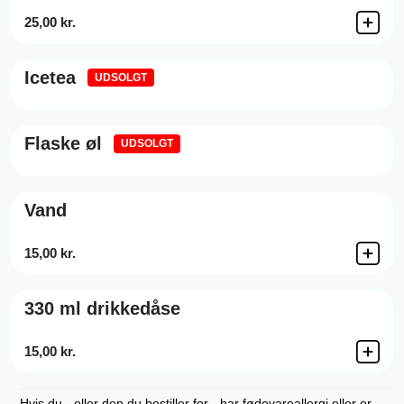
25,00 kr.
Icetea
UDSOLGT
Flaske øl
UDSOLGT
Vand
15,00 kr.
330 ml drikkedåse
15,00 kr.
Hvis du - eller den du bestiller for - har fødevareallergi eller er