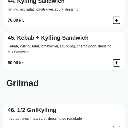
44.
Kylling Sandwich
Kylling,
ost,
salat,
tomatskiver,
agurk,
dressing.
76,00 kr.
45.
Kebab + Kylling Sandwich
Kebab,
kylling,
salat,
tomatskiver,
agurk,
løg,
champignon,
dressing.
Mix Sandwich
80,00 kr.
Grilmad
46.
1/2 GrilKylling
med pommes frites, salat, dressing og remulade